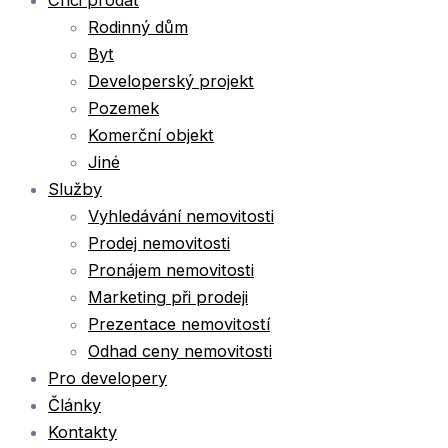
Chci prodat
Rodinný dům
Byt
Developerský projekt
Pozemek
Komerční objekt
Jiné
Služby
Vyhledávání nemovitosti
Prodej nemovitosti
Pronájem nemovitosti
Marketing při prodeji
Prezentace nemovitostí
Odhad ceny nemovitosti
Pro developery
Články
Kontakty