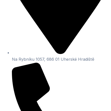
Na Rybníku 1057, 686 01 Uherské Hradiště