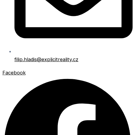
filip.hladis@explicitreality.cz
Facebook