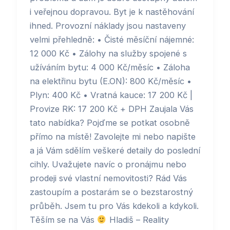
i veřejnou dopravou. Byt je k nastěhování
ihned. Provozní náklady jsou nastaveny
velmi přehledně: • Čisté měsíční nájemné:
12 000 Kč • Zálohy na služby spojené s
užíváním bytu: 4 000 Kč/měsíc • Záloha
na elektřinu bytu (E.ON): 800 Kč/měsíc •
Plyn: 400 Kč • Vratná kauce: 17 200 Kč |
Provize RK: 17 200 Kč + DPH Zaujala Vás
tato nabídka? Pojďme se potkat osobně
přímo na místě! Zavolejte mi nebo napište
a já Vám sdělím veškeré detaily do poslední
cihly. Uvažujete navíc o pronájmu nebo
prodeji své vlastní nemovitosti? Rád Vás
zastoupím a postarám se o bezstarostný
průběh. Jsem tu pro Vás kdekoli a kdykoli.
Těším se na Vás
Hladiš – Reality