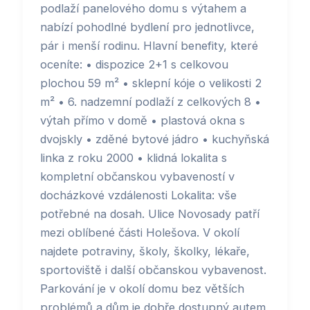
podlaží panelového domu s výtahem a
nabízí pohodlné bydlení pro jednotlivce,
pár i menší rodinu. Hlavní benefity, které
oceníte: • dispozice 2+1 s celkovou
plochou 59 m² • sklepní kóje o velikosti 2
m² • 6. nadzemní podlaží z celkových 8 •
výtah přímo v domě • plastová okna s
dvojskly • zděné bytové jádro • kuchyňská
linka z roku 2000 • klidná lokalita s
kompletní občanskou vybaveností v
docházkové vzdálenosti Lokalita: vše
potřebné na dosah. Ulice Novosady patří
mezi oblíbené části Holešova. V okolí
najdete potraviny, školy, školky, lékaře,
sportoviště i další občanskou vybavenost.
Parkování je v okolí domu bez větších
problémů a dům je dobře dostupný autem