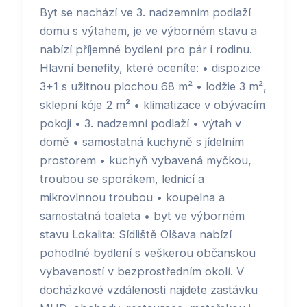
Byt se nachází ve 3. nadzemním podlaží
domu s výtahem, je ve výborném stavu a
nabízí příjemné bydlení pro pár i rodinu.
Hlavní benefity, které oceníte: • dispozice
3+1 s užitnou plochou 68 m² • lodžie 3 m²,
sklepní kóje 2 m² • klimatizace v obývacím
pokoji • 3. nadzemní podlaží • výtah v
domě • samostatná kuchyně s jídelním
prostorem • kuchyň vybavená myčkou,
troubou se sporákem, lednicí a
mikrovlnnou troubou • koupelna a
samostatná toaleta • byt ve výborném
stavu Lokalita: Sídliště Olšava nabízí
pohodlné bydlení s veškerou občanskou
vybaveností v bezprostředním okolí. V
docházkové vzdálenosti najdete zastávku