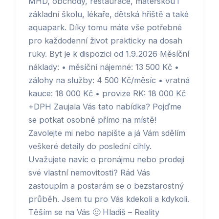
MHD, obchody, restaurace, mateřskou i
základní školu, lékaře, dětská hřiště a také
aquapark. Díky tomu máte vše potřebné
pro každodenní život prakticky na dosah
ruky. Byt je k dispozici od 1.9.2026 Měsíční
náklady: • měsíční nájemné: 13 500 Kč •
zálohy na služby: 4 500 Kč/měsíc • vratná
kauce: 18 000 Kč • provize RK: 18 000 Kč
+DPH Zaujala Vás tato nabídka? Pojďme
se potkat osobně přímo na místě!
Zavolejte mi nebo napište a já Vám sdělím
veškeré detaily do poslední cihly.
Uvažujete navíc o pronájmu nebo prodeji
své vlastní nemovitosti? Rád Vás
zastoupím a postarám se o bezstarostný
průběh. Jsem tu pro Vás kdekoli a kdykoli.
Těším se na Vás 🙂 Hladiš – Reality