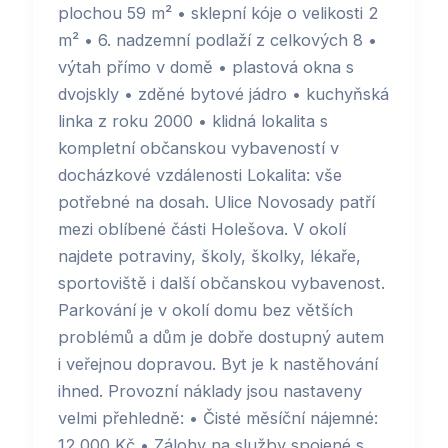
plochou 59 m² • sklepní kóje o velikosti 2
m² • 6. nadzemní podlaží z celkových 8 •
výtah přímo v domě • plastová okna s
dvojskly • zděné bytové jádro • kuchyňská
linka z roku 2000 • klidná lokalita s
kompletní občanskou vybaveností v
docházkové vzdálenosti Lokalita: vše
potřebné na dosah. Ulice Novosady patří
mezi oblíbené části Holešova. V okolí
najdete potraviny, školy, školky, lékaře,
sportoviště i další občanskou vybavenost.
Parkování je v okolí domu bez větších
problémů a dům je dobře dostupný autem
i veřejnou dopravou. Byt je k nastěhování
ihned. Provozní náklady jsou nastaveny
velmi přehledně: • Čisté měsíční nájemné:
12 000 Kč • Zálohy na služby spojené s