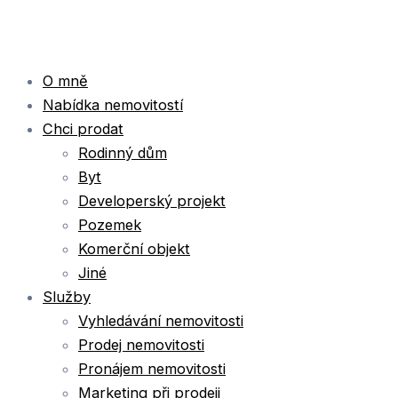
Přeskočit
na
obsah
O mně
Nabídka nemovitostí
Chci prodat
Rodinný dům
Byt
Developerský projekt
Pozemek
Komerční objekt
Jiné
Služby
Vyhledávání nemovitosti
Prodej nemovitosti
Pronájem nemovitosti
Marketing při prodeji