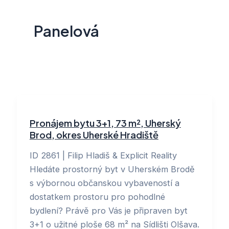
Panelová
Pronájem bytu 3+1, 73 m², Uherský
Brod, okres Uherské Hradiště
ID 2861 | Filip Hladiš & Explicit Reality
Hledáte prostorný byt v Uherském Brodě
s výbornou občanskou vybaveností a
dostatkem prostoru pro pohodlné
bydlení? Právě pro Vás je připraven byt
3+1 o užitné ploše 68 m² na Sídlišti Olšava.