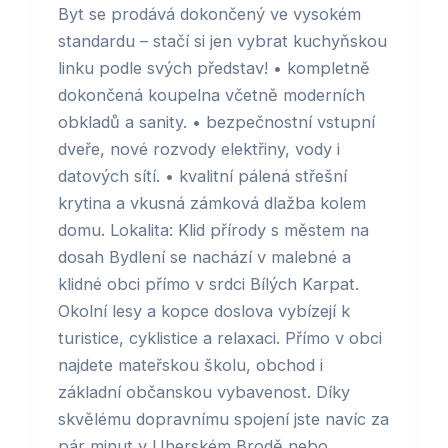
Byt se prodává dokončený ve vysokém
standardu – stačí si jen vybrat kuchyňskou
linku podle svých představ! • kompletně
dokončená koupelna včetně moderních
obkladů a sanity. • bezpečnostní vstupní
dveře, nové rozvody elektřiny, vody i
datových sítí. • kvalitní pálená střešní
krytina a vkusná zámková dlažba kolem
domu. Lokalita: Klid přírody s městem na
dosah Bydlení se nachází v malebné a
klidné obci přímo v srdci Bílých Karpat.
Okolní lesy a kopce doslova vybízejí k
turistice, cyklistice a relaxaci. Přímo v obci
najdete mateřskou školu, obchod i
základní občanskou vybavenost. Díky
skvělému dopravnímu spojení jste navíc za
pár minut v Uherském Brodě nebo