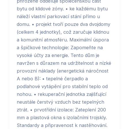
přirozeně odděluje společenskou část
bytu od klidové zóny. • ke každému bytu
náleží vlastní parkovací stání přímo u
domu. • projekt tvoří pouze dva dvojdomy
(celkem 4 jednotky), což zaručuje klidnou
a komunitní atmosféru. Maximální úspora
a špičkové technologie: Zapomeňte na
vysoké účty za energie. Tento dům je
navržen s důrazem na udržitelnost a nízké
provozní náklady (energetická náročnost
A nebo B): • tepelné čerpadlo a
podlahové vytápění pro stabilní teplo od
nohou. • rekuperační jednotka zajišťující
neustále čerstvý vzduch bez tepelných
ztrát. • prvotřídní izolace: Zateplení 200
mm a plastová okna s izolačními trojskly.
Standardy a připravenost k nastěhování.