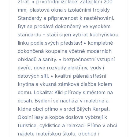
ztrát. • prvotřídní izolace: Zateplení 200
mm, plastová okna s izolačními trojskly
Standardy a připravenost k nastěhování.
Byt se prodává dokončený ve vysokém
standardu – stačí si jen vybrat kuchyňskou
linku podle svých představ! • kompletně
dokončená koupelna včetně moderních
obkladů a sanity. • bezpečnostní vstupní
dveře, nové rozvody elektřiny, vody i
datových sítí. • kvalitní pálená střešní
krytina a vkusná zámková dlažba kolem
domu. Lokalita: Klid přírody s městem na
dosah. Bydlení se nachází v malebné a
klidné obci přímo v srdci Bílých Karpat.
Okolní lesy a kopce doslova vybízejí k
turistice, cyklistice a relaxaci. Přímo v obci
najdete mateřskou školu, obchod i