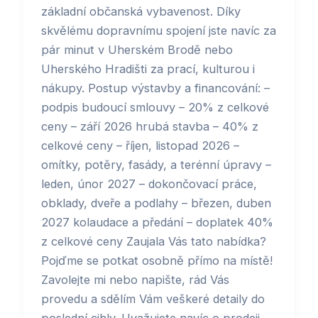
základní občanská vybavenost. Díky
skvělému dopravnímu spojení jste navíc za
pár minut v Uherském Brodě nebo
Uherského Hradišti za prací, kulturou i
nákupy. Postup výstavby a financování: –
podpis budoucí smlouvy – 20% z celkové
ceny – září 2026 hrubá stavba – 40% z
celkové ceny – říjen, listopad 2026 –
omítky, potěry, fasády, a terénní úpravy –
leden, únor 2027 – dokončovací práce,
obklady, dveře a podlahy – březen, duben
2027 kolaudace a předání – doplatek 40%
z celkové ceny Zaujala Vás tato nabídka?
Pojďme se potkat osobně přímo na místě!
Zavolejte mi nebo napište, rád Vás
provedu a sdělím Vám veškeré detaily do
poslední cihly. Uvažujete navíc o prodeji