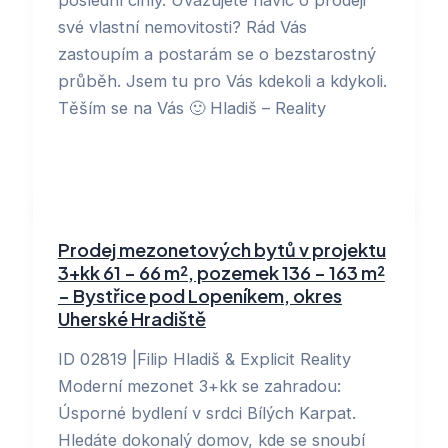
své vlastní nemovitosti? Rád Vás
zastoupím a postarám se o bezstarostný
průběh. Jsem tu pro Vás kdekoli a kdykoli.
Těším se na Vás 🙂 Hladiš – Reality
Prodej mezonetových bytů v projektu
3+kk 61 – 66 m², pozemek 136 – 163 m²
– Bystřice pod Lopeníkem, okres
Uherské Hradiště
ID 02819 |Filip Hladiš & Explicit Reality
Moderní mezonet 3+kk se zahradou:
Úsporné bydlení v srdci Bílých Karpat.
Hledáte dokonalý domov, kde se snoubí