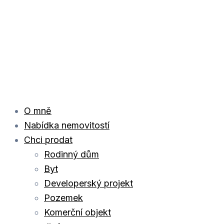
O mně
Nabídka nemovitostí
Chci prodat
Rodinný dům
Byt
Developerský projekt
Pozemek
Komerční objekt