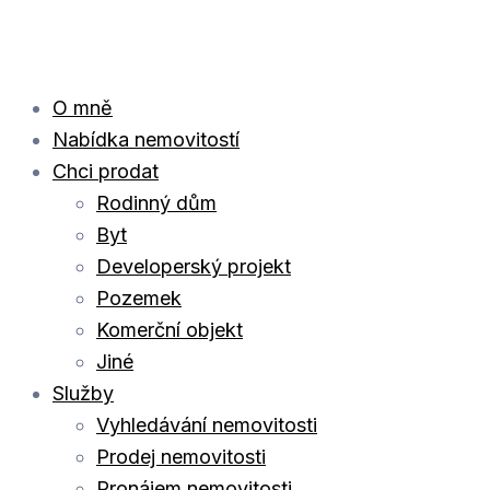
Přeskočit
na
obsah
O mně
Nabídka nemovitostí
Chci prodat
Rodinný dům
Byt
Developerský projekt
Pozemek
Komerční objekt
Jiné
Služby
Vyhledávání nemovitosti
Prodej nemovitosti
Pronájem nemovitosti