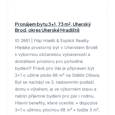
Pronájem bytu 3+1, 73 m², Uherský
Brod, okres Uherské Hradiště
ID 2861 | Filip Hladiš & Explicit Reality
Hledáte prostorný byt v Uherském Brodě
s výbornou občanskou vybaveností a
dostatkem prostoru pro pohodlné
bydlení? Právě pro Vás je připraven byt
3+1 o užitné ploše 68 m² na Sídlišti Olšava.
Byt se nachází ve 3. nadzemním podlaží
domu s výtahem, je ve výborném stavu a
nabízí příjemné bydlení pro pár i rodinu.
Hlavní benefity, které oceníte: • dispozice
3+1 s užitnou plochou 68 m² • lodžie 3 m²,