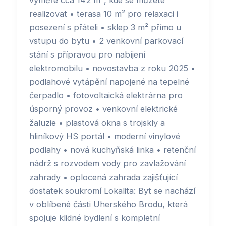
výměře cca 142 m², kde se můžete
realizovat • terasa 10 m² pro relaxaci i
posezení s přáteli • sklep 3 m² přímo u
vstupu do bytu • 2 venkovní parkovací
stání s přípravou pro nabíjení
elektromobilu • novostavba z roku 2025 •
podlahové vytápění napojené na tepelné
čerpadlo • fotovoltaická elektrárna pro
úsporný provoz • venkovní elektrické
žaluzie • plastová okna s trojskly a
hliníkový HS portál • moderní vinylové
podlahy • nová kuchyňská linka • retenční
nádrž s rozvodem vody pro zavlažování
zahrady • oplocená zahrada zajišťující
dostatek soukromí Lokalita: Byt se nachází
v oblíbené části Uherského Brodu, která
spojuje klidné bydlení s kompletní