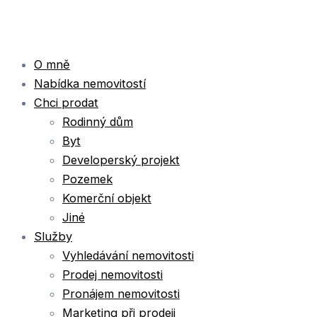
Přeskočit
na
obsah
O mně
Nabídka nemovitostí
Chci prodat
Rodinný dům
Byt
Developerský projekt
Pozemek
Komerční objekt
Jiné
Služby
Vyhledávání nemovitosti
Prodej nemovitosti
Pronájem nemovitosti
Marketing při prodeji