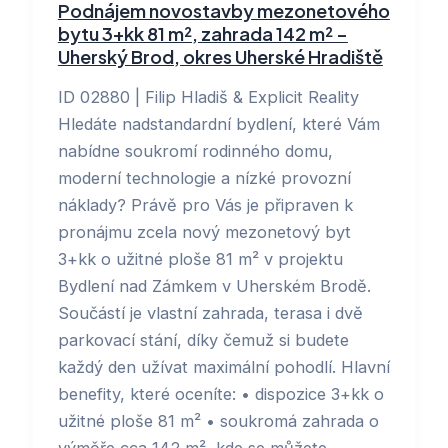
Podnájem novostavby mezonetového
bytu 3+kk 81 m², zahrada 142 m² –
Uherský Brod, okres Uherské Hradiště
ID 02880 | Filip Hladiš & Explicit Reality
Hledáte nadstandardní bydlení, které Vám
nabídne soukromí rodinného domu,
moderní technologie a nízké provozní
náklady? Právě pro Vás je připraven k
pronájmu zcela nový mezonetový byt
3+kk o užitné ploše 81 m² v projektu
Bydlení nad Zámkem v Uherském Brodě.
Součástí je vlastní zahrada, terasa i dvě
parkovací stání, díky čemuž si budete
každý den užívat maximální pohodlí. Hlavní
benefity, které oceníte: • dispozice 3+kk o
užitné ploše 81 m² • soukromá zahrada o