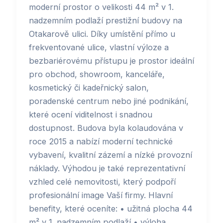
moderní prostor o velikosti 44 m² v 1.
nadzemním podlaží prestižní budovy na
Otakarově ulici. Díky umístění přímo u
frekventované ulice, vlastní výloze a
bezbariérovému přístupu je prostor ideální
pro obchod, showroom, kanceláře,
kosmetický či kadeřnický salon,
poradenské centrum nebo jiné podnikání,
které ocení viditelnost i snadnou
dostupnost. Budova byla kolaudována v
roce 2015 a nabízí moderní technické
vybavení, kvalitní zázemí a nízké provozní
náklady. Výhodou je také reprezentativní
vzhled celé nemovitosti, který podpoří
profesionální image Vaší firmy. Hlavní
benefity, které oceníte: • užitná plocha 44
m² v 1. nadzemním podlaží • výloha